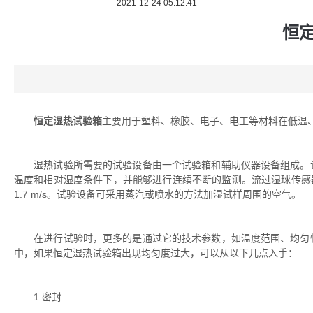
2021-12-24 05:12:41
恒
恒定湿热试验箱
主要用于塑料、橡胶、电子、电工等材料在低温
湿热试验所需要的试验设备由一个试验箱和辅助仪器设备组成。试
温度和相对湿度条件下，并能够进行连续不断的监测。流过湿球传感器的
1.7 m/s。试验设备可采用蒸汽或喷水的方法加湿试样周围的空气。
在进行试验时，更多的是通过它的技术参数，如温度范围、均匀性
中，如果恒定湿热试验箱出现均匀度过大，可以从以下几点入手：
1.密封