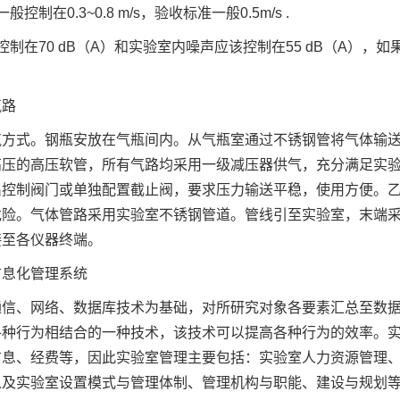
控制在0.3~0.8 m/s，验收标准一般0.5m/s .
控制在70 dB（A）和实验室内噪声应该控制在55 dB（A）
气路
气方式。钢瓶安放在气瓶间内。从气瓶室通过不锈钢管将气体输送
高压的高压软管，所有气路均采用一级减压器供气，充分满足实
出控制阀门或单独配置截止阀，要求压力输送平稳，使用方便。
危险。气体管路采用实验室不锈钢管道。管线引至实验室，末端
接至各仪器终端。
信息化管理系统
通信、网络、数据库技术为基础，对所研究对象各要素汇总至数
各种行为相结合的一种技术，该技术可以提高各种行为的效率。
信息、经费等，因此实验室管理主要包括：实验室人力资源管理
以及实验室设置模式与管理体制、管理机构与职能、建设与规划