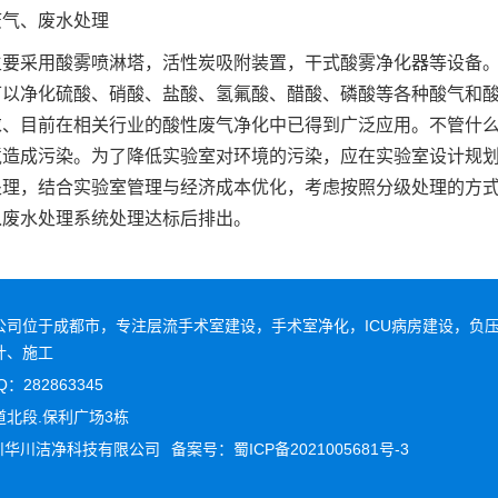
废气、废水处理
主要采用酸雾喷淋塔，活性炭吸附装置，干式酸雾净化器等设备。
可以净化硫酸、硝酸、盐酸、氢氟酸、醋酸、磷酸等各种酸气和
求、目前在相关行业的酸性废气净化中已得到广泛应用。不管什
境造成污染。为了降低实验室对环境的污染，应在实验室设计规
处理，结合实验室管理与经济成本优化，考虑按照分级处理的方
入废水处理系统处理达标后排出。
司位于成都市，专注层流手术室建设，手术室净化，ICU病房建设，负压
计、施工
Q：282863345
北段.保利广场3栋
024 四川华川洁净科技有限公司
备案号：
蜀ICP备2021005681号-3