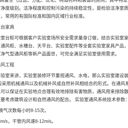
为具备空气过滤、分配、优化、构造材料和装置的房间，其中特
洁净度级别。洁净程度和控制污染的持续稳定性，是检验洁净室
级，常用的有国际标准和国内区域行业标准。
柜台家具
验室台柜可根据客户实验室场所安全需求量身订做，结合实验室
、通风柜、水槽台、天平台、实验室配件等全套实验室家具产品，
道净气型通风柜等新产品面世，可完全满足实验室使用需求。
通风工程
实验室来讲，实验室装修环节重视通风、水电，那么实验室建设
一般采用机械通风以及机械补风或自然补风相结合的形式。在通风
风可以保证在实验地点合理有效地排除有害物质，通风用来排除
要考虑建筑设计和自然通风的配合。 实验室通风系统技术参数
换气次数每小时8-15次。
m/s，干管内风速8-12m/s。