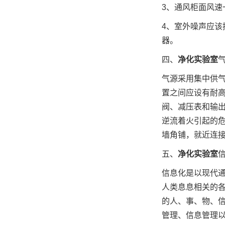
3、通风柜面风速一般
4、室外噪声应该
器。
四、
净化实验室
气源采用集中供
置之间应设有耐
阀、减压表和输
逆流着火引起的
墙角铺，就近连
五、
净化实验室
信息化是以现代
人类息息相关的
的人、事、物、
管理、信息管理